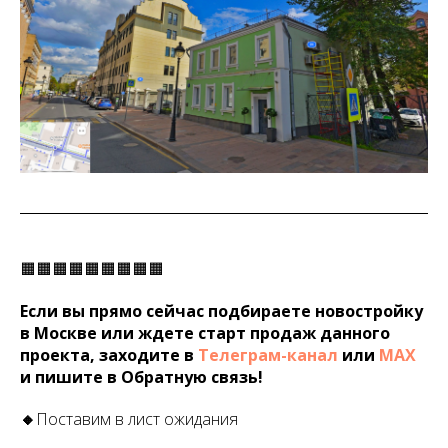
🟧🟧🟧🟧🟧🟧🟧🟧🟧
Если вы прямо сейчас подбираете новостройку
в Москве или ждете старт продаж данного
проекта, заходите в
Телеграм-канал
или
МАХ
и пишите в Обратную связь!
🔸
Поставим в лист ожидания