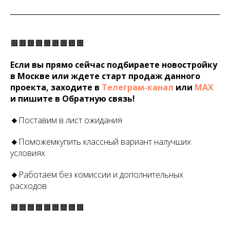
🟧🟧🟧🟧🟧🟧🟧🟧🟧
Если вы прямо сейчас подбираете новостройку
в Москве или ждете старт продаж данного
проекта, заходите в
Телеграм-канал
или
МАХ
и пишите в Обратную связь!
🔸
Поставим в лист ожидания
🔸
Поможемкупить классный вариант налучших
условиях
🔸
Работаем без комиссии и дополнительных
расходов
🟧🟧🟧🟧🟧🟧🟧🟧🟧