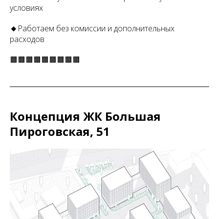
условиях
🔸
Работаем без комиссии и дополнительных
расходов
🟧🟧🟧🟧🟧🟧🟧🟧🟧
Концепция ЖК Большая
Пироговская, 51