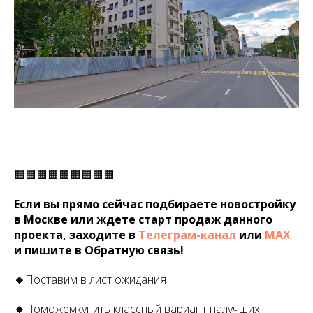
🟧🟧🟧🟧🟧🟧🟧🟧🟧
Если вы прямо сейчас подбираете новостройку
в Москве или ждете старт продаж данного
проекта, заходите в
Телеграм-канал
или
МАХ
и пишите в Обратную связь!
🔸
Поставим в лист ожидания
🔸
Поможемкупить классный вариант налучших